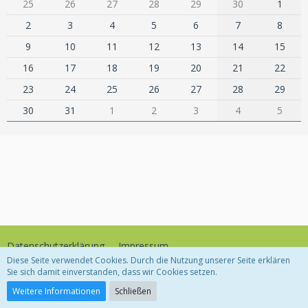
25
26
27
28
29
30
1
2
3
4
5
6
7
8
9
10
11
12
13
14
15
16
17
18
19
20
21
22
23
24
25
26
27
28
29
30
31
1
2
3
4
5
Datenschutzerklärung
Impressum
Diese Seite verwendet Cookies. Durch die Nutzung unserer Seite erklären
Sie sich damit einverstanden, dass wir Cookies setzen.
Community-Software:
WoltLab Suite™
Weitere Informationen
Schließen