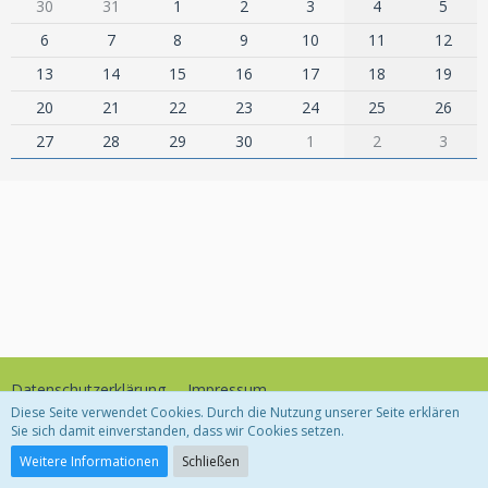
30
31
1
2
3
4
5
6
7
8
9
10
11
12
13
14
15
16
17
18
19
20
21
22
23
24
25
26
27
28
29
30
1
2
3
Datenschutzerklärung
Impressum
Diese Seite verwendet Cookies. Durch die Nutzung unserer Seite erklären
Sie sich damit einverstanden, dass wir Cookies setzen.
Community-Software:
WoltLab Suite™
Weitere Informationen
Schließen