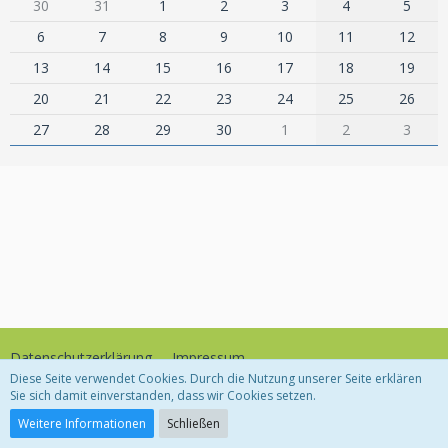
30
31
1
2
3
4
5
6
7
8
9
10
11
12
13
14
15
16
17
18
19
20
21
22
23
24
25
26
27
28
29
30
1
2
3
Datenschutzerklärung
Impressum
Diese Seite verwendet Cookies. Durch die Nutzung unserer Seite erklären
Sie sich damit einverstanden, dass wir Cookies setzen.
Community-Software:
WoltLab Suite™
Weitere Informationen
Schließen