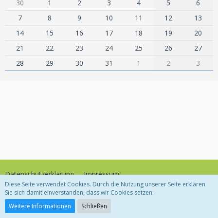
30
1
2
3
4
5
6
7
8
9
10
11
12
13
14
15
16
17
18
19
20
21
22
23
24
25
26
27
28
29
30
31
1
2
3
Datenschutzerklärung
Impressum
Diese Seite verwendet Cookies. Durch die Nutzung unserer Seite erklären
Sie sich damit einverstanden, dass wir Cookies setzen.
Community-Software:
WoltLab Suite™
Weitere Informationen
Schließen