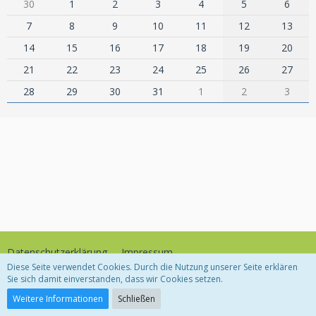
30
1
2
3
4
5
6
7
8
9
10
11
12
13
14
15
16
17
18
19
20
21
22
23
24
25
26
27
28
29
30
31
1
2
3
Datenschutzerklärung
Impressum
Diese Seite verwendet Cookies. Durch die Nutzung unserer Seite erklären
Sie sich damit einverstanden, dass wir Cookies setzen.
Community-Software:
WoltLab Suite™
Weitere Informationen
Schließen