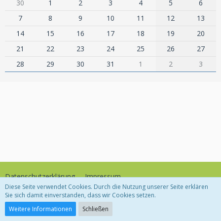
30
1
2
3
4
5
6
7
8
9
10
11
12
13
14
15
16
17
18
19
20
21
22
23
24
25
26
27
28
29
30
31
1
2
3
Datenschutzerklärung
Impressum
Diese Seite verwendet Cookies. Durch die Nutzung unserer Seite erklären
Sie sich damit einverstanden, dass wir Cookies setzen.
Community-Software:
WoltLab Suite™
Weitere Informationen
Schließen