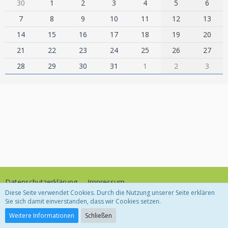
30
1
2
3
4
5
6
7
8
9
10
11
12
13
14
15
16
17
18
19
20
21
22
23
24
25
26
27
28
29
30
31
1
2
3
Datenschutzerklärung
Impressum
Diese Seite verwendet Cookies. Durch die Nutzung unserer Seite erklären
Sie sich damit einverstanden, dass wir Cookies setzen.
Community-Software:
WoltLab Suite™
Weitere Informationen
Schließen