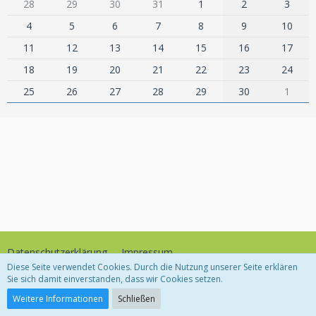
28
29
30
31
1
2
3
4
5
6
7
8
9
10
11
12
13
14
15
16
17
18
19
20
21
22
23
24
25
26
27
28
29
30
1
Datenschutzerklärung
Impressum
Diese Seite verwendet Cookies. Durch die Nutzung unserer Seite erklären
Sie sich damit einverstanden, dass wir Cookies setzen.
Community-Software:
WoltLab Suite™
Weitere Informationen
Schließen