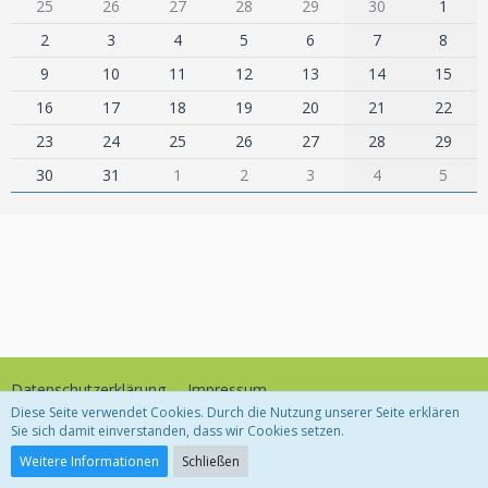
25
26
27
28
29
30
1
2
3
4
5
6
7
8
9
10
11
12
13
14
15
16
17
18
19
20
21
22
23
24
25
26
27
28
29
30
31
1
2
3
4
5
Datenschutzerklärung
Impressum
Diese Seite verwendet Cookies. Durch die Nutzung unserer Seite erklären
Sie sich damit einverstanden, dass wir Cookies setzen.
Community-Software:
WoltLab Suite™
Weitere Informationen
Schließen