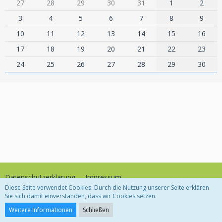
27
28
29
30
31
1
2
3
4
5
6
7
8
9
10
11
12
13
14
15
16
17
18
19
20
21
22
23
24
25
26
27
28
29
30
Datenschutzerklärung
Impressum
Diese Seite verwendet Cookies. Durch die Nutzung unserer Seite erklären
Sie sich damit einverstanden, dass wir Cookies setzen.
Community-Software:
WoltLab Suite™
Weitere Informationen
Schließen