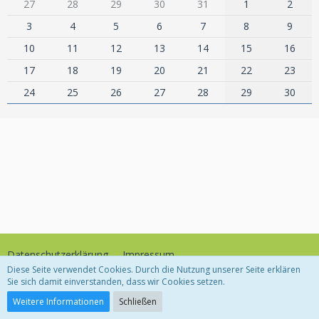
27
28
29
30
31
1
2
3
4
5
6
7
8
9
10
11
12
13
14
15
16
17
18
19
20
21
22
23
24
25
26
27
28
29
30
Datenschutzerklärung
Impressum
Diese Seite verwendet Cookies. Durch die Nutzung unserer Seite erklären
Sie sich damit einverstanden, dass wir Cookies setzen.
Community-Software:
WoltLab Suite™
Weitere Informationen
Schließen