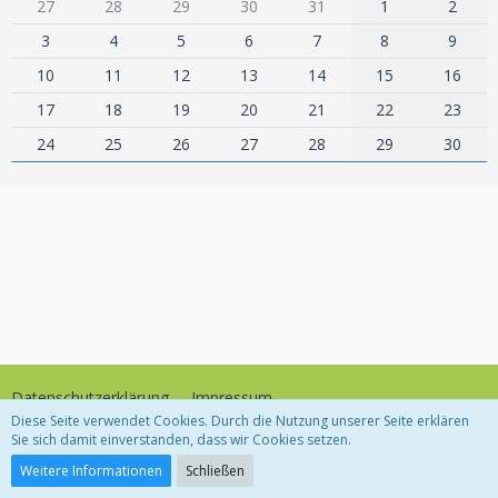
27
28
29
30
31
1
2
3
4
5
6
7
8
9
10
11
12
13
14
15
16
17
18
19
20
21
22
23
24
25
26
27
28
29
30
Datenschutzerklärung
Impressum
Diese Seite verwendet Cookies. Durch die Nutzung unserer Seite erklären
Sie sich damit einverstanden, dass wir Cookies setzen.
Community-Software:
WoltLab Suite™
Weitere Informationen
Schließen