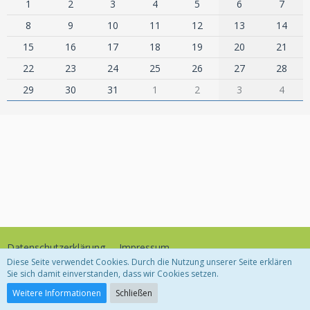
1
2
3
4
5
6
7
8
9
10
11
12
13
14
15
16
17
18
19
20
21
22
23
24
25
26
27
28
29
30
31
1
2
3
4
Datenschutzerklärung
Impressum
Diese Seite verwendet Cookies. Durch die Nutzung unserer Seite erklären
Sie sich damit einverstanden, dass wir Cookies setzen.
Community-Software:
WoltLab Suite™
Weitere Informationen
Schließen