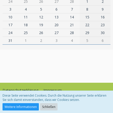
24
25
26
27
28
1
2
3
4
5
6
7
8
9
10
11
12
13
14
15
16
17
18
19
20
21
22
23
24
25
26
27
28
29
30
31
1
2
3
4
5
6
Datenschutzerklärung
Impressum
Diese Seite verwendet Cookies. Durch die Nutzung unserer Seite erklären
Sie sich damit einverstanden, dass wir Cookies setzen.
Community-Software:
WoltLab Suite™
Weitere Informationen
Schließen