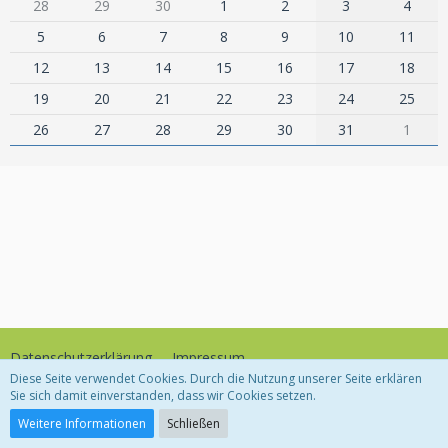
28
29
30
1
2
3
4
5
6
7
8
9
10
11
12
13
14
15
16
17
18
19
20
21
22
23
24
25
26
27
28
29
30
31
1
Datenschutzerklärung
Impressum
Diese Seite verwendet Cookies. Durch die Nutzung unserer Seite erklären
Sie sich damit einverstanden, dass wir Cookies setzen.
Community-Software:
WoltLab Suite™
Weitere Informationen
Schließen