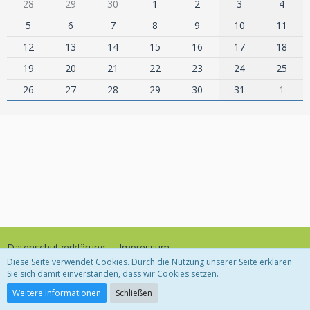
28
29
30
1
2
3
4
5
6
7
8
9
10
11
12
13
14
15
16
17
18
19
20
21
22
23
24
25
26
27
28
29
30
31
1
Datenschutzerklärung
Impressum
Diese Seite verwendet Cookies. Durch die Nutzung unserer Seite erklären
Sie sich damit einverstanden, dass wir Cookies setzen.
Community-Software:
WoltLab Suite™
Weitere Informationen
Schließen