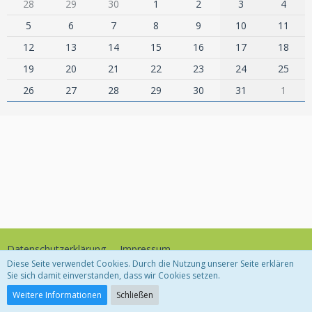
28
29
30
1
2
3
4
5
6
7
8
9
10
11
12
13
14
15
16
17
18
19
20
21
22
23
24
25
26
27
28
29
30
31
1
Datenschutzerklärung
Impressum
Diese Seite verwendet Cookies. Durch die Nutzung unserer Seite erklären
Sie sich damit einverstanden, dass wir Cookies setzen.
Community-Software:
WoltLab Suite™
Weitere Informationen
Schließen