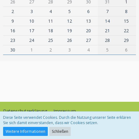
26
27
28
29
30
31
1
2
3
4
5
6
7
8
9
10
11
12
13
14
15
16
17
18
19
20
21
22
23
24
25
26
27
28
29
30
1
2
3
4
5
6
Datenschutzerklärung
Impressum
Diese Seite verwendet Cookies. Durch die Nutzung unserer Seite erklären
Sie sich damit einverstanden, dass wir Cookies setzen.
Community-Software:
WoltLab Suite™
Weitere Informationen
Schließen