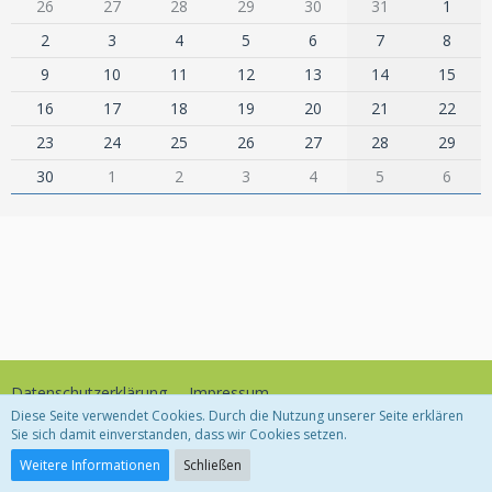
26
27
28
29
30
31
1
2
3
4
5
6
7
8
9
10
11
12
13
14
15
16
17
18
19
20
21
22
23
24
25
26
27
28
29
30
1
2
3
4
5
6
Datenschutzerklärung
Impressum
Diese Seite verwendet Cookies. Durch die Nutzung unserer Seite erklären
Sie sich damit einverstanden, dass wir Cookies setzen.
Community-Software:
WoltLab Suite™
Weitere Informationen
Schließen