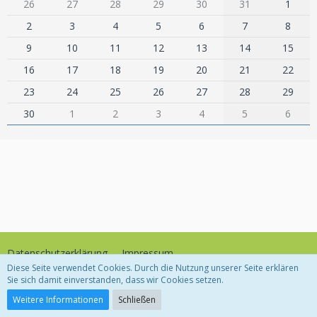
26
27
28
29
30
31
1
2
3
4
5
6
7
8
9
10
11
12
13
14
15
16
17
18
19
20
21
22
23
24
25
26
27
28
29
30
1
2
3
4
5
6
Datenschutzerklärung
Impressum
Diese Seite verwendet Cookies. Durch die Nutzung unserer Seite erklären
Sie sich damit einverstanden, dass wir Cookies setzen.
Community-Software:
WoltLab Suite™
Weitere Informationen
Schließen