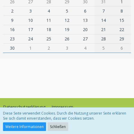
26
27
28
29
30
31
1
2
3
4
5
6
7
8
9
10
11
12
13
14
15
16
17
18
19
20
21
22
23
24
25
26
27
28
29
30
1
2
3
4
5
6
Datenschutzerklärung
Impressum
Diese Seite verwendet Cookies. Durch die Nutzung unserer Seite erklären
Sie sich damit einverstanden, dass wir Cookies setzen.
Community-Software:
WoltLab Suite™
Weitere Informationen
Schließen