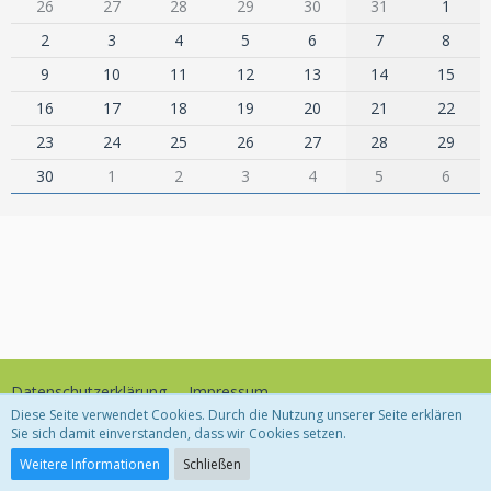
26
27
28
29
30
31
1
2
3
4
5
6
7
8
9
10
11
12
13
14
15
16
17
18
19
20
21
22
23
24
25
26
27
28
29
30
1
2
3
4
5
6
Datenschutzerklärung
Impressum
Diese Seite verwendet Cookies. Durch die Nutzung unserer Seite erklären
Sie sich damit einverstanden, dass wir Cookies setzen.
Community-Software:
WoltLab Suite™
Weitere Informationen
Schließen