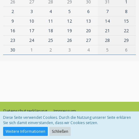
26
27
28
29
30
31
1
2
3
4
5
6
7
8
9
10
11
12
13
14
15
16
17
18
19
20
21
22
23
24
25
26
27
28
29
30
1
2
3
4
5
6
Datenschutzerklärung
Impressum
Diese Seite verwendet Cookies. Durch die Nutzung unserer Seite erklären
Sie sich damit einverstanden, dass wir Cookies setzen.
Community-Software:
WoltLab Suite™
Weitere Informationen
Schließen