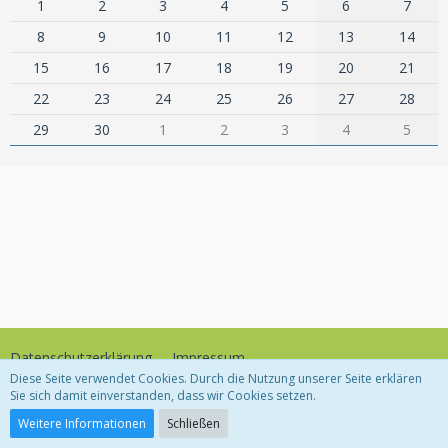
1
2
3
4
5
6
7
8
9
10
11
12
13
14
15
16
17
18
19
20
21
22
23
24
25
26
27
28
29
30
1
2
3
4
5
Datenschutzerklärung
Impressum
Diese Seite verwendet Cookies. Durch die Nutzung unserer Seite erklären
Sie sich damit einverstanden, dass wir Cookies setzen.
Community-Software:
WoltLab Suite™
Weitere Informationen
Schließen