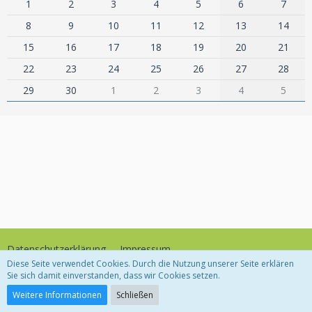
1
2
3
4
5
6
7
8
9
10
11
12
13
14
15
16
17
18
19
20
21
22
23
24
25
26
27
28
29
30
1
2
3
4
5
Datenschutzerklärung
Impressum
Diese Seite verwendet Cookies. Durch die Nutzung unserer Seite erklären
Sie sich damit einverstanden, dass wir Cookies setzen.
Community-Software:
WoltLab Suite™
Weitere Informationen
Schließen