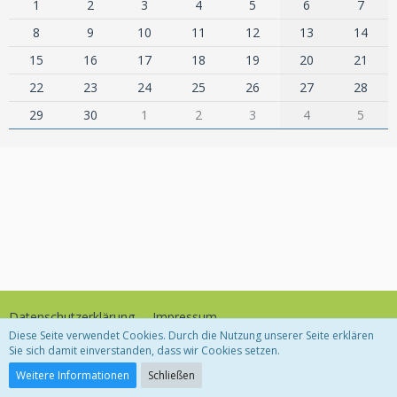
1
2
3
4
5
6
7
8
9
10
11
12
13
14
15
16
17
18
19
20
21
22
23
24
25
26
27
28
29
30
1
2
3
4
5
Datenschutzerklärung
Impressum
Diese Seite verwendet Cookies. Durch die Nutzung unserer Seite erklären
Sie sich damit einverstanden, dass wir Cookies setzen.
Community-Software:
WoltLab Suite™
Weitere Informationen
Schließen