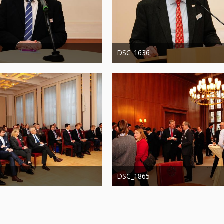
DSC_1636
20. August 2019
Administrator
20. August 2019
0
0
1.306
0
0
DSC_1865
20. August 2019
Administrator
20. August 2019
0
0
1.253
0
0