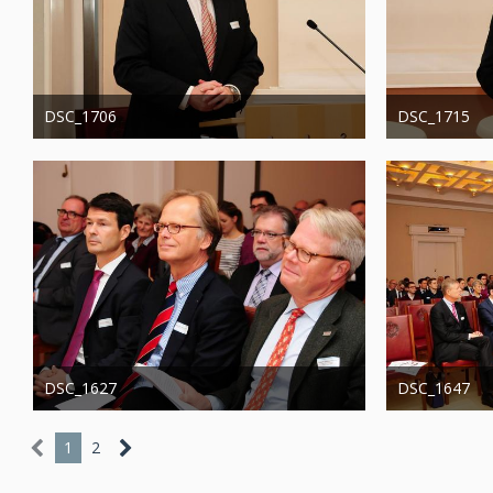
DSC_1706
DSC_1715
Administrator
20. August 2019
Administrator
1.244
0
0
1.318
DSC_1627
DSC_1647
Administrator
20. August 2019
Administrator
1.307
0
0
1.246
1
2