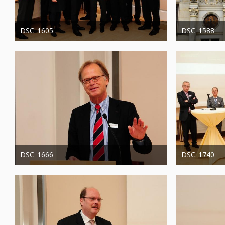
DSC_1605
DSC_1588
Administrator
20. August 2019
Administrator
1.276
0
0
1.201
DSC_1666
DSC_1740
Administrator
20. August 2019
Administrator
1.193
0
0
1.286