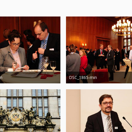
in
DSC_1865-min
13. März 2019
Administrator
13. März 2019
0
1.212
0