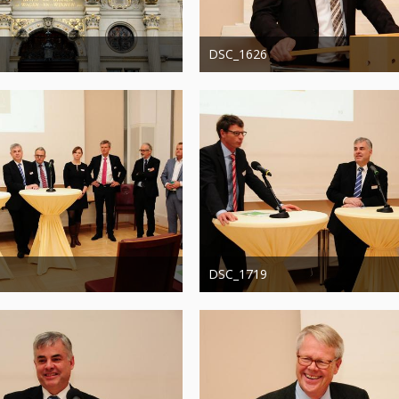
DSC_1626
20. August 2019
Administrator
20. August 2019
0
0
1.337
0
0
DSC_1719
20. August 2019
Administrator
20. August 2019
0
0
1.271
0
0