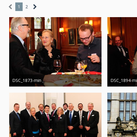
1
2
DSC_1873-min
DSC_1894-m
Administrator
13. März 2019
Administrator
1.007
0
1.137