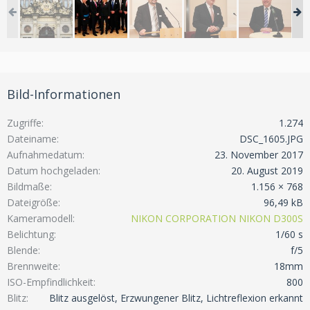
Bild-Informationen
Zugriffe
1.274
Dateiname
DSC_1605.JPG
Aufnahmedatum
23. November 2017
Datum hochgeladen
20. August 2019
Bildmaße
1.156 × 768
Dateigröße
96,49 kB
Kameramodell
NIKON CORPORATION NIKON D300S
Belichtung
1/60 s
Blende
f/5
Brennweite
18mm
ISO-Empfindlichkeit
800
Blitz
Blitz ausgelöst, Erzwungener Blitz, Lichtreflexion erkannt