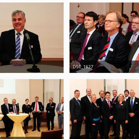
DSC_1627
20. August 2019
Administrator
20. August 2019
0
0
1.307
0
0