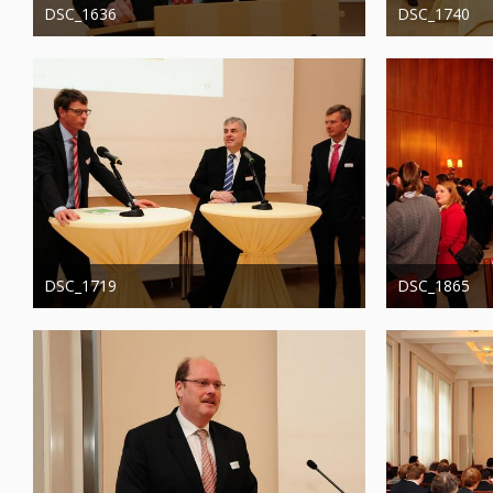
DSC_1636
DSC_1740
Administrator
20. August 2019
Administrator
1.306
0
0
1.286
DSC_1719
DSC_1865
Administrator
20. August 2019
Administrator
1.271
0
0
1.253