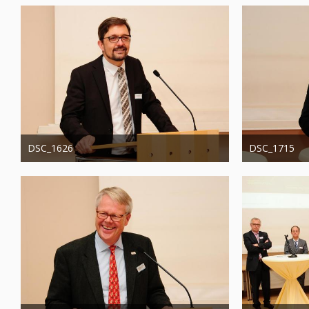
DSC_1626
DSC_1715
Administrator
20. August 2019
Administrator
1.337
0
0
1.316