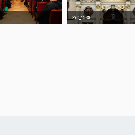
DSC_1588
20. August 2019
Administrator
20. August 2019
0
0
1.200
0
0