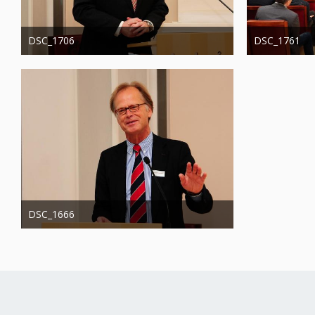
DSC_1706
DSC_1761
Administrator
20. August 2019
Administrator
1.244
0
0
1.220
DSC_1666
Administrator
20. August 2019
1.193
0
0