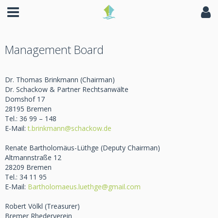
Management Board
Dr. Thomas Brinkmann (Chairman)
Dr. Schackow & Partner Rechtsanwälte
Domshof 17
28195 Bremen
Tel.: 36 99 – 148
E-Mail:
t.brinkmann@schackow.de
Renate Bartholomäus-Lüthge (Deputy Chairman)
Altmannstraße 12
28209 Bremen
Tel.: 34 11 95
E-Mail:
Bartholomaeus.luethge@gmail.com
Robert Völkl (Treasurer)
Bremer Rhederverein