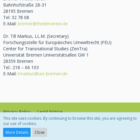
Bahnhofstraße 28-31
28195 Bremen
Tel: 32 78 08
E-Mail:
bremer@rhederverein.de
Dr. Till Markus, LL.M. (Secretary)
Forschungsstelle für Europäisches Umweltrecht (FEU)
Center for Transnational Studies (ZenTra)
Universität Bremen Universitätsallee GW 1
28359 Bremen
Tel.: 218 – 66 103
E-Mail:
tmarkus@uni-bremen.de
Privacy Policy
Legal Notice
This site uses cookies. By continuing to browse this site, you are agreeing to
our use of cookies.
Powered by
WoltLab Suite™
More Details
Close