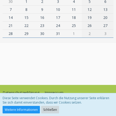
30
1
2
3
4
5
6
7
8
9
10
11
12
13
14
15
16
17
18
19
20
21
22
23
24
25
26
27
28
29
30
31
1
2
3
Datenschutzerklärung
Impressum
Diese Seite verwendet Cookies. Durch die Nutzung unserer Seite erklären
Sie sich damit einverstanden, dass wir Cookies setzen.
Community-Software:
WoltLab Suite™
Weitere Informationen
Schließen